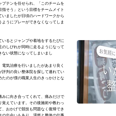
ャプテンを任せられ、
「このチームを
目指そう」
という目標をチームメイト
ていましたが日頃のハードワークから
うようにプレーができなくなってしま
ているとジャンプや着地をするたびに
足のしびれが同時に走るようになって
きない状態になってしまいまし
、電気治療を行いましたがあまり良く
が評判の良い整体院を探して連れてい
めたのが僕の職業人生のきっかけとな
痛みに向き合ってくれて、痛みだけで
リ覚えています。
その後​施術や教わっ
て、
おかげで競技も問題なく復帰でき
その出会いもあり、漠然と整体の仕事