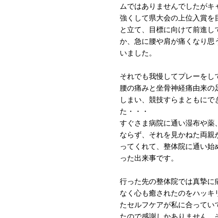
ムではありませんでしたがキ
強くして県大会の上位入賞を
と立て、目標に向けて前進し
か、急に腰や肩が痛くなり思
いました。
それでも我慢してプレーをし
腰の痛みと坐骨神経痛由来の
しまい、
競技すらまともにで
た・・・
すぐさま病院に通い湿布や薬
ならず、それを見かねた両親
ってくれて、整体院に通い始
った出来事です。
行った先の整体院では真摯に
なく心も癒されたのをハッキ
たセルフケアが私に合ってい
たので感謝しかありません。