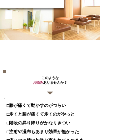
​膝の痛み・変形性膝関節症でお悩みの
方へ
​このような
お悩み
ありませんか？​
□膝が痛くて動かすのがつらい
□歩くと膝が痛くて歩くのがやっと
□階段の昇り降りがかなりきつい
□注射や湿布もあまり効果が無かった