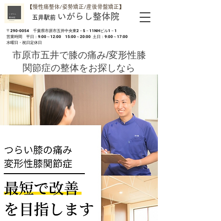
​【慢性痛整体/姿勢矯正/産後骨盤矯正】
いがらし整体院
五井駅前
​〒290-0054 千葉県市原市五井中央東2－5－11NHビル1－1
営業時間 平日：9:00～12:00 15:00～20:00 土日：9:00～17:00
​水曜日・祝日定休日
​市原市五井で膝の痛み/変形性膝
関節症の整体をお探しなら