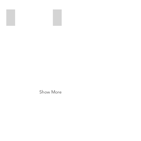
お子様連れも安心
会計はここで行います！
Show More
整体院メニュー
​▶
ホーム
​▶
初めての方へ
▶ 当院の整体