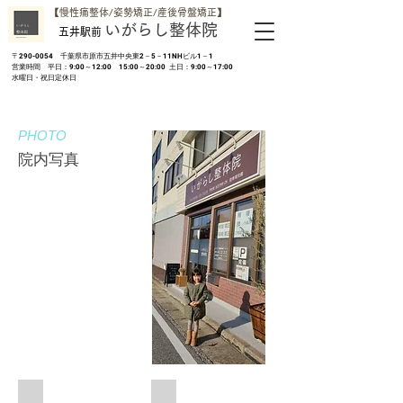
​【慢性痛整体/姿勢矯正/産後骨盤矯正】
いがらし整体院
五井駅前
​〒290-0054 千葉県市原市五井中央東2－5－11NHビル1－1
営業時間 平日：9:00～12:00 15:00～20:00 土日：9:00～17:00
​水曜日・祝日定休日
​PHOTO
​院内写真
待合室
施術風景