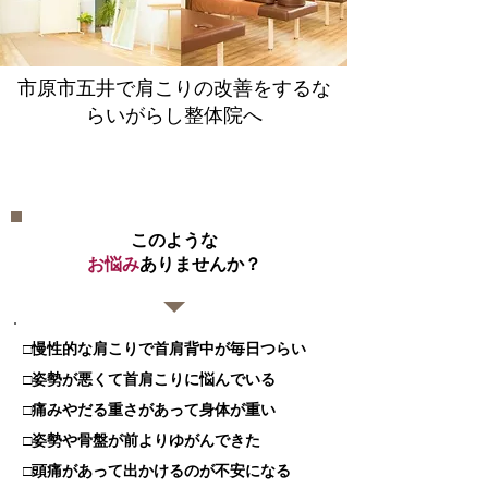
​市原市五井で肩こりの改善をするな
らいがらし整体院へ
【肩こり改善整体】
​このような
お悩み
ありませんか？​
□慢性的な肩こりで首肩背中が毎日つらい
□姿勢が悪くて首肩こりに悩んでいる
□痛みやだる重さがあって身体が重い
□姿勢や骨盤が前よりゆがんできた
​□頭痛があって出かけるのが不安になる