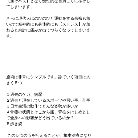
【血行不良】となり慢性的な首肩こりに移行し
てしまいます。
​さらに現代人はのびのびと運動をする余裕も無
いので精神的にも身体的にも【ストレス】が加
わると余計に痛みが出てつらくなってしまいま
す。
当院の首肩こり改善方法
施術は非常にシンプルです。診ていく項目は大
きく５つ
１過去のケガ、病歴
２過去と現在しているスポーツや習い事、仕事
３日常生活の動作でどんな姿勢が多いか
４骨盤の状態とそこから腰、背柱をはじめとし
て全身への影響がどう出ているのか？
５歩き姿
この５つの点を抑えることが、根本治療になり