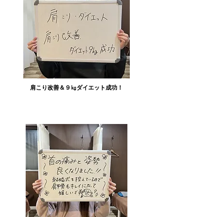
​肩こり改善＆９㎏ダイエット成功！