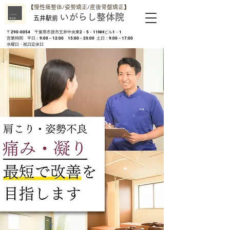
​【慢性痛整体/姿勢矯正/産後骨盤矯正】
いがらし整体院
五井駅前
​〒290-0054 千葉県市原市五井中央東2－5－11NHビル1－1
営業時間 平日：9:00～12:00 15:00～20:00 土日：9:00～17:00
​水曜日・祝日定休日