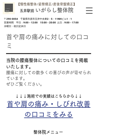
​【慢性痛整体/姿勢矯正/産後骨盤矯正】
いがらし整体院
五井駅前
​〒290-0054 千葉県市原市五井中央東2－5－11NHビル1－1
営業時間 平日：9:00～12:00 15:00～20:00 土日：9:00～17:00
​水曜日・祝日定休日
​首や肩の痛みに対しての口コ
ミ
​当院の腰痛整体についての口コミを掲載
いたします。
腰痛に対しての数多くの喜びの声が寄せられ
ています。
​ぜひご覧ください。
​↓↓↓施術での実績はこちらから↓↓
​首や肩の痛み・しびれ改善
の口コミをみる
整体院メニュー