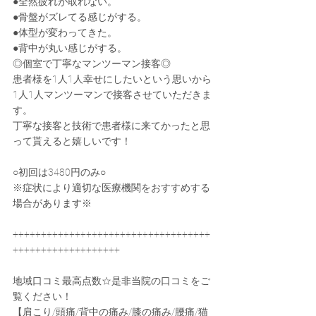
●全然疲れが取れない。
●骨盤がズレてる感じがする。
●体型が変わってきた。
●背中が丸い感じがする。
◎個室で丁寧なマンツーマン接客◎
患者様を1人1人幸せにしたいという思いから
1人1人マンツーマンで接客させていただきま
す。
丁寧な接客と技術で患者様に来てかったと思
って貰えると嬉しいです！
○初回は3480円のみ○
※症状により適切な医療機関をおすすめする
場合があります※
+++++++++++++++++++++++++++++++++++
+++++++++++++++++++
地域口コミ最高点数☆是非当院の口コミをご
覧ください！
【肩こり/頭痛/背中の痛み/膝の痛み/腰痛/猫