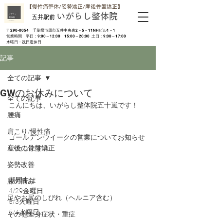
​【慢性痛整体/姿勢矯正/産後骨盤矯正】
いがらし整体院
五井駅前
​〒290-0054 千葉県市原市五井中央東2－5－11NHビル1－1
営業時間 平日：9:00～12:00 15:00～20:00 土日：9:00～17:00
​水曜日・祝日定休日
記事
全ての記事
GWのお休みについて
全ての記事
こんにちは、いがらし整体院五十嵐です！
腰痛
肩こり/慢性痛
ゴールデンウイークの営業についてお知らせ
産後の骨盤矯正
いたします！
姿勢改善
期間中は
膝の痛み
4/29金曜日
足やお尻のしびれ（ヘルニア含む）
5/3火曜日
5/4水曜日
その他全身症状・重症