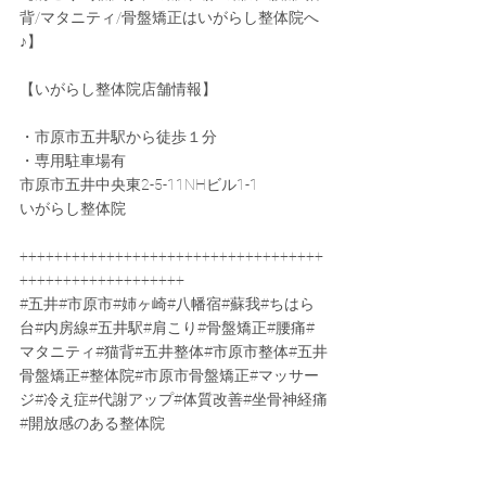
背/マタニティ/骨盤矯正はいがらし整体院へ
♪】
【いがらし整体院店舗情報】
・市原市五井駅から徒歩１分
・専用駐車場有
市原市五井中央東2-5-11NHビル1-1
いがらし整体院
+++++++++++++++++++++++++++++++++++
+++++++++++++++++++
#五井
#市原市#姉ヶ崎#八幡宿#蘇我#ちはら
台#内房線#五井駅#肩こり#骨盤矯正#腰痛#
マタニティ#猫背#五井整体#市原市整体#五井
骨盤矯正#整体院#市原市骨盤矯正#マッサー
ジ#冷え症#代謝アップ#体質改善#坐骨神経痛
#開放感のある整体院