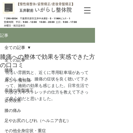
​【慢性痛整体/姿勢矯正/産後骨盤矯正】
いがらし整体院
五井駅前
​〒290-0054 千葉県市原市五井中央東2－5－11NHビル1－1
営業時間 平日：9:00～12:00 15:00～20:00 土日：9:00～17:00
​水曜日・祝日定休日
記事
全ての記事
膝痛への整体で効果を実感できた方
全ての記事
の口コミ
腰痛
明るい雰囲気と、近くに専用駐車場があって
安心しました。膝痛の症状を良く聴いて下さ
肩こり/慢性痛
って、施術の効果も感じました。日常生活で
産後の骨盤矯正
の歩き方やストレッチの仕方を教えて下さっ
て良心的だと思いました。
姿勢改善
膝の痛み
足やお尻のしびれ（ヘルニア含む）
その他全身症状・重症