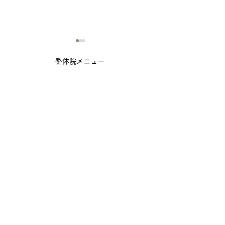
整体院メニュー
​▶
ホーム
​▶
初めての方へ
▶ 当院の整体
１０件行って諦めていた
他院で改善され
▶ 施術の流れ
左足と股関節の痛みが改
膝の痛みが良く
▶ 施術の期間・終了について
善した方の口コミ
の口コミ
▶ よくある質問
​▶
産後の骨盤矯正について
​▶
料金・メニュー
​▶
アクセス・駐車場
​▶
スタッフ紹介