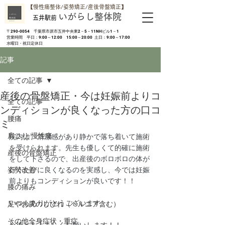
​【慢性痛整体/姿勢矯正/産後骨盤矯正】
いがらし整体院
五井駅前
​〒290-0054 千葉県市原市五井中央東2－5－11NHビル1－1
営業時間 平日：9:00～12:00 15:00～20:00 土日：9:00～17:00
​水曜日・祝日定休日
記事
全ての記事
産後の骨盤矯正・今は妊娠前よりコ
全ての記事
ンディションが良くなった方の口コ
腰痛
ミ
肩こり/慢性痛
院内は、清潔感があり静かで落ち着いて施術
を受けられます。先生も優しくて的確に施術
産後の骨盤矯正
をして下さるので、出産後のボロボロの体が
姿勢改善
行くたびに良くなるのを実感し、今では妊娠
前よりもコンディションが良いです！！
膝の痛み
いつもありがとうございます。
足やお尻のしびれ（ヘルニア含む）
その他全身症状・重症