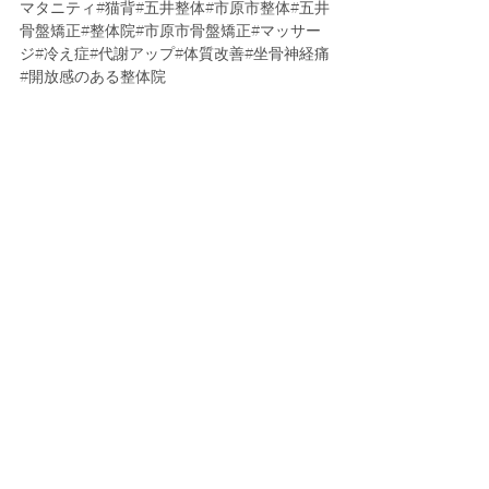
マタニティ#猫背#五井整体#市原市整体#五井
骨盤矯正#整体院#市原市骨盤矯正#マッサー
ジ#冷え症#代謝アップ#体質改善#坐骨神経痛
#開放感のある整体院
整体院メニュー