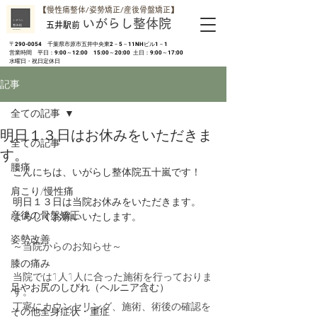
​【慢性痛整体/姿勢矯正/産後骨盤矯正】
いがらし整体院
五井駅前
​〒290-0054 千葉県市原市五井中央東2－5－11NHビル1－1
営業時間 平日：9:00～12:00 15:00～20:00 土日：9:00～17:00
​水曜日・祝日定休日
記事
全ての記事
明日１３日はお休みをいただきま
全ての記事
す。
腰痛
こんにちは、いがらし整体院五十嵐です！
肩こり/慢性痛
明日１３日は当院お休みをいただきます。
産後の骨盤矯正
よろしくお願いいたします。
姿勢改善
～当院からのお知らせ～
膝の痛み
当院では1人1人に合った施術を行っておりま
足やお尻のしびれ（ヘルニア含む）
す。
丁寧にカウンセリング、施術、術後の確認を
その他全身症状・重症