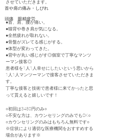
させていただきます。
首や肩の痛み・しびれ
頭痛 眼精疲労
●首、肩、腰が痛い。
●猫背や巻き肩が気になる。
●全然疲れが取れない。
●骨盤がズレてる感じがする。
●体型が変わってきた。
●背中が丸い感じがす◎個室で丁寧なマンツ
ーマン接客◎
患者様を1人1人幸せにしたいという思いから
1人1人マンツーマンで接客させていただきま
す。
丁寧な接客と技術で患者様に来てかったと思
って貰えると嬉しいです！
○初回は3480円のみ○
○不安な方は、カウンセリングのみでもOK○
○カウンセリングのみはもちろん無料です○
※症状により適切な医療機関をおすすめする
場合があります※