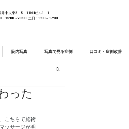
市五井中央東2－5－11NHビル1－1
15:00～20:00 土日：9:00～17:00
院内写真
写真で見る症例
口コミ・症例改善
わった
頭痛 眼精疲労
、こちらで施術
マッサージが明