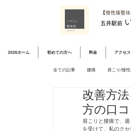
​【慢性痛整
五井駅前
2026ホーム
初めての方へ
料金
アクセス
全ての記事
腰痛
肩こり/慢性
改善方法
足やお尻のしびれ（ヘルニア含む
方の口コ
肩こりと腰痛で、週
を受けて、私のクセ