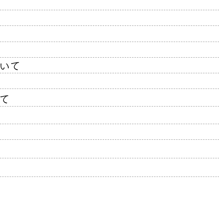
急性腰痛（ぎっくり腰）に対
デス
する施術に対しての口コミ
に対
いて
て
Copyright©2026 市原市・五井いがらし整体院 All Rights Reserve