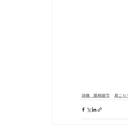
頭痛 眼精疲労
肩こり