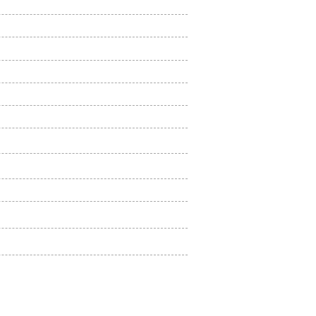
クワークによる全身症状
する整体の口コミ
d.