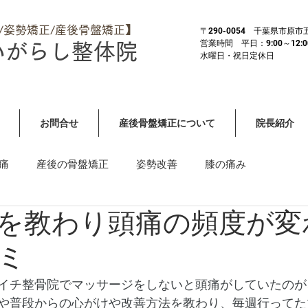
体/姿勢矯正/産後骨盤矯正】
​〒290-0054 千葉県市原
営業時間 平日：9:00～12:00 
いがらし整体院
​水曜日・祝日定休日
お問合せ
産後骨盤矯正について
院長紹介
痛
産後の骨盤矯正
姿勢改善
膝の痛み
を教わり頭痛の頻度が変
）
その他全身症状・重症
首や肩の痛み・しびれ
ミ
イチ整骨院でマッサージをしないと頭痛がしていたのが
や普段からの心がけや改善方法を教わり、毎週行ってた