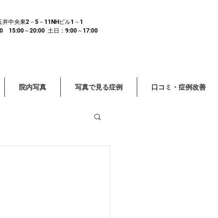
市五井中央東2－5－11NHビル1－1
15:00～20:00 土日：9:00～17:00
院内写真
写真で見る症例
口コミ・症例改善
頭痛 眼精疲労