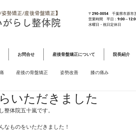
体/姿勢矯正/産後骨盤矯正】
​〒290-0054 千葉県市原
営業時間 平日：9:00～12:00 
いがらし整体院
​水曜日・祝日定休日
お問合せ
産後骨盤矯正について
院長紹介
痛
産後の骨盤矯正
姿勢改善
膝の痛み
らいただきました
）
その他全身症状・重症
首や肩の痛み・しびれ
し整体院五十嵐です。
んなものをいただきました！