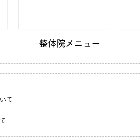
整体院メニュー
色々な方法を試してもダメ
長年
で、当院で膝の痛みと坐骨神
善の
いて
経痛が改善した方の口コミ
て