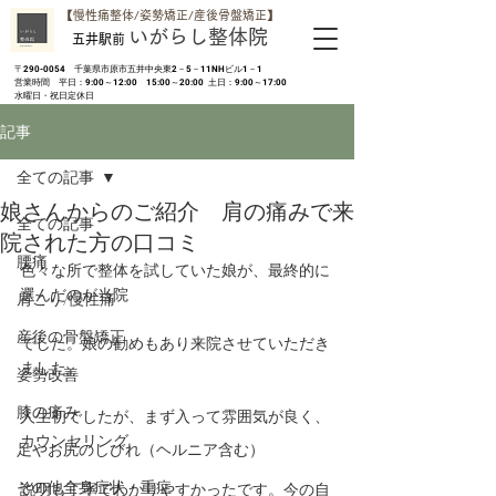
​【慢性痛整体/姿勢矯正/産後骨盤矯正】
いがらし整体院
五井駅前
​〒290-0054 千葉県市原市五井中央東2－5－11NHビル1－1
営業時間 平日：9:00～12:00 15:00～20:00 土日：9:00～17:00
​水曜日・祝日定休日
記事
全ての記事
娘さんからのご紹介 肩の痛みで来
全ての記事
院された方の口コミ
腰痛
色々な所で整体を試していた娘が、最終的に
選んだのが当院
肩こり/慢性痛
産後の骨盤矯正
でした。娘の勧めもあり来院させていただき
ました。
姿勢改善
膝の痛み
人生初でしたが、まず入って雰囲気が良く、
カウンセリング
足やお尻のしびれ（ヘルニア含む）
その他全身症状・重症
説明も丁寧でわかりやすかったです。今の自