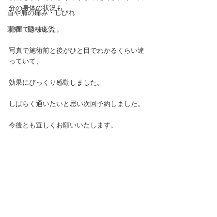
分の身体の状況も
首や肩の痛み・しびれ
頭痛 眼精疲労
把握できました。
写真で施術前と後がひと目でわかるくらい違
っていて、
効果にびっくり感動しました。
しばらく通いたいと思い次回予約しました。
今後とも宜しくお願いいたします。