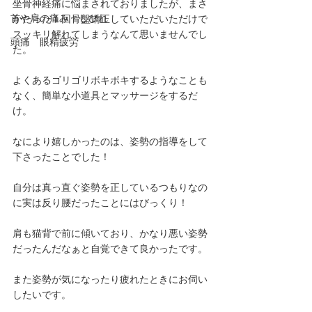
坐骨神経痛に悩まされておりましたが、まさ
首や肩の痛み・しびれ
かたった１回骨盤矯正していただいただけで
スッキリ解れてしまうなんて思いませんでし
頭痛 眼精疲労
た。
よくあるゴリゴリボキボキするようなことも
なく、簡単な小道具とマッサージをするだ
け。
なにより嬉しかったのは、姿勢の指導をして
下さったことでした！
自分は真っ直ぐ姿勢を正しているつもりなの
に実は反り腰だったことにはびっくり！
肩も猫背で前に傾いており、かなり悪い姿勢
だったんだなぁと自覚できて良かったです。
また姿勢が気になったり疲れたときにお伺い
したいです。