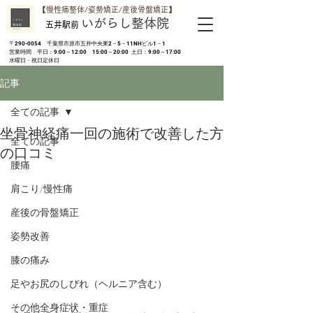
​【慢性痛整体/姿勢矯正/産後骨盤矯正】
いがらし整体院
五井駅前
​〒290-0054 千葉県市原市五井中央東2－5－11NHビル1－1
営業時間 平日：9:00～12:00 15:00～20:00 土日：9:00～17:00
​水曜日・祝日定休日
記事
全ての記事
坐骨神経痛一回の施術で改善した方
全ての記事
の口コミ
腰痛
肩こり/慢性痛
産後の骨盤矯正
姿勢改善
膝の痛み
足やお尻のしびれ（ヘルニア含む）
その他全身症状・重症