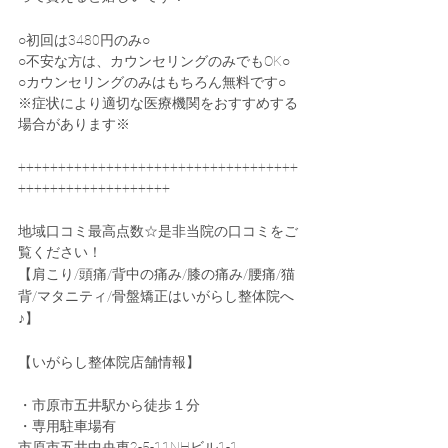
○初回は3480円のみ○
○不安な方は、カウンセリングのみでもOK○
○カウンセリングのみはもちろん無料です○
※症状により適切な医療機関をおすすめする
場合があります※
+++++++++++++++++++++++++++++++++++
+++++++++++++++++++
地域口コミ最高点数☆是非当院の口コミをご
覧ください！
【肩こり/頭痛/背中の痛み/膝の痛み/腰痛/猫
背/マタニティ/骨盤矯正はいがらし整体院へ
♪】
【いがらし整体院店舗情報】
・市原市五井駅から徒歩１分
・専用駐車場有
市原市五井中央東2-5-11NHビル1-1