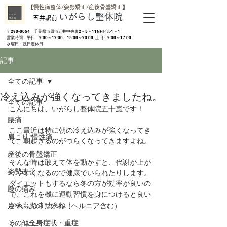
​【慢性痛整体/姿勢矯正/産後骨盤矯正】
いがらし整体院
五井駅前
​〒290-0054 千葉県市原市五井中央東2－5－11NHビル1－1
営業時間 平日：9:00～12:00 15:00～20:00 土日：9:00～17:00
​水曜日・祝日定休日
記事
全ての記事
冷え込みが強くなってきましたね。
全ての記事
こんにちは、いがらし整体院五十嵐です！
腰痛
ここ最近は特に朝の冷え込みが強くなってき
肩こり/慢性痛
て、朝起きるのがつらくなってきますよね。
産後の骨盤矯正
そんな時は敢えて体を動かすと、代謝が上が
姿勢改善
りやすくなるので健康でいられたりします。
ダイエットもするなら冬の方が効率が良いの
膝の痛み
で、これを機に運動習慣を身につけると良い
かもしれませんね！
足やお尻のしびれ（ヘルニア含む）
その他全身症状・重症
ではまた！