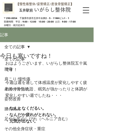
​【慢性痛整体/姿勢矯正/産後骨盤矯正】
いがらし整体院
五井駅前
​〒290-0054 千葉県市原市五井中央東2－5－11NHビル1－1
営業時間 平日：9:00～12:00 15:00～20:00 土日：9:00～17:00
​水曜日・祝日定休日
記事
全ての記事
今日も寒いですね！
全ての記事
おはようございます、いがらし整体院五十嵐
腰痛
です！
肩こり/慢性痛
今週は週を通して体感温度が変化しやすく疲
産後の骨盤矯正
れやすかったり、眠気が強かったりと体調が
変化しやすい週でしたね・・・
姿勢改善
・なんとなくだるい。
膝の痛み
・なんだか疲れがとれない。
足やお尻のしびれ（ヘルニア含む）
・元気が出ない。
その他全身症状・重症