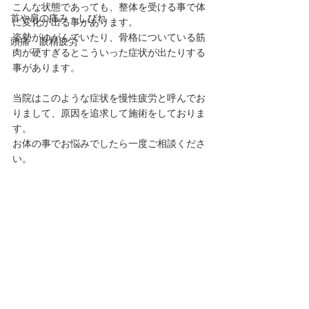
こんな状態であっても、整体を受ける事で体
首や肩の痛み・しびれ
に変化が出る事があります。
姿勢がゆがんでいたり、骨格についている筋
頭痛 眼精疲労
肉が硬すぎるとこういった症状が出たりする
事があります。
当院はこのような症状を慢性疲労と呼んでお
りまして、原因を追求して施術をしておりま
す。
お体の事でお悩みでしたら一度ご相談くださ
い。