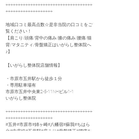
+++++++++++++++++++++++++++++++++++
+++++++++++++++++++
地域口コミ最高点数☆是非当院の口コミをご
覧ください！
【肩こり/頭痛/背中の痛み/膝の痛み/腰痛/猫
背/マタニティ/骨盤矯正はいがらし整体院へ
♪】
【いがらし整体院店舗情報】
・市原市五井駅から徒歩１分
・専用駐車場有
市原市五井中央東2-5-11NHビル1-1
いがらし整体院
+++++++++++++++++++++++++++++++++++
+++++++++++++++++++
#五井
#市原市#姉ヶ崎#八幡宿#蘇我#ちはら
台#内房線#五井駅#肩こり#骨盤矯正#腰痛#
マタニティ#猫背#五井整体#市原市整体#五井