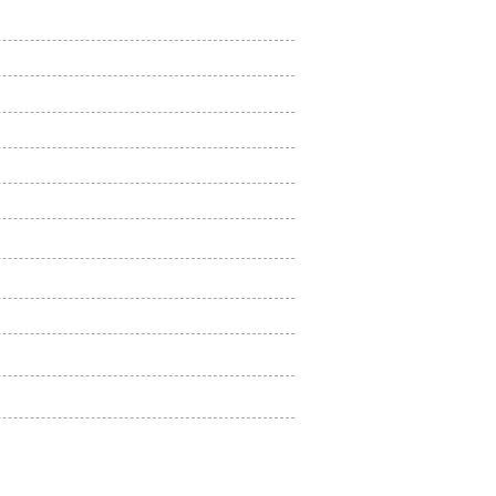
腰痛（ぎっくり腰）に対
施術に対しての口コミ
d.