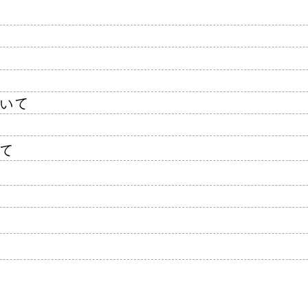
慢性的な坐骨神経痛が一歩改
急性
善
する
いて
て
Copyright©2026 市原市・五井いがらし整体院 All Rights Reserve