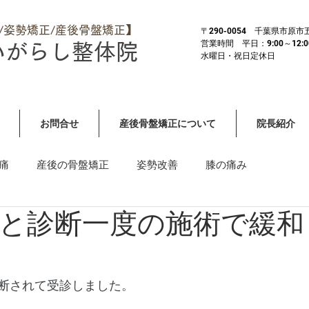
体/姿勢矯正/産後骨盤矯正】
​〒290-0054 千葉県市原
営業時間 平日：9:00～12:00 
いがらし整体院
​水曜日・祝日定休日
お問合せ
産後骨盤矯正について
院長紹介
痛
産後の骨盤矯正
姿勢改善
膝の痛み
と診断一度の施術で緩和
）
その他全身症状・重症
首や肩の痛み・しびれ
断されて受診しました。