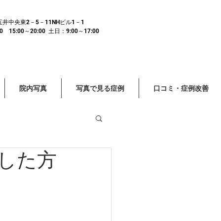
市五井中央東2－5－11NHビル1－1
15:00～20:00 土日：9:00～17:00
院内写真
写真で見る症例
口コミ・症例改善
した方
頭痛 眼精疲労