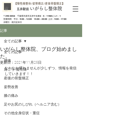
​【慢性痛整体/姿勢矯正/産後骨盤矯正】
いがらし整体院
五井駅前
​〒290-0054 千葉県市原市五井中央東2－5－11NHビル1－1
営業時間 平日：9:00～12:00 15:00～20:00 土日：9:00～17:00
​水曜日・祝日定休日
記事
全ての記事
いがらし整体院、ブログ始めまし
全ての記事
た。
腰痛
更新日：
2021年11月25日
なかなか慣れませんが少しずつ、情報を発信
肩こり/慢性痛
していきます！！ 
産後の骨盤矯正
姿勢改善
膝の痛み
足やお尻のしびれ（ヘルニア含む）
その他全身症状・重症