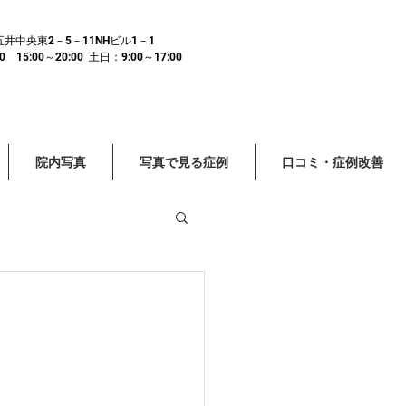
市五井中央東2－5－11NHビル1－1
15:00～20:00 土日：9:00～17:00
院内写真
写真で見る症例
口コミ・症例改善
頭痛 眼精疲労