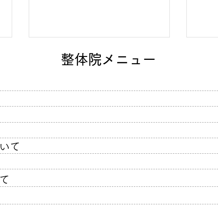
整体院メニュー
色々な方法を試してもダメ
長年
で、当院で膝の痛みと坐骨神
善の
いて
経痛が改善した方の口コミ
て