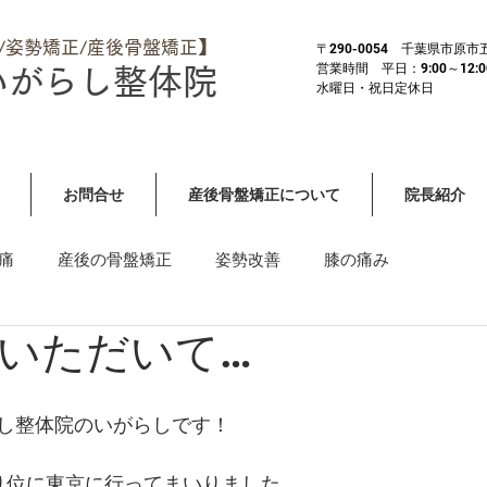
体/姿勢矯正/産後骨盤矯正】
​〒290-0054 千葉県市原
営業時間 平日：9:00～12:00 
いがらし整体院
​水曜日・祝日定休日
お問合せ
産後骨盤矯正について
院長紹介
痛
産後の骨盤矯正
姿勢改善
膝の痛み
いただいて…
）
その他全身症状・重症
首や肩の痛み・しびれ
し整体院のいがらしです！
り位に東京に行ってまいりました。